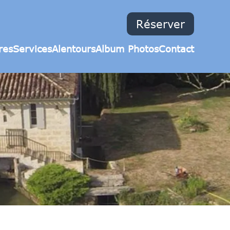
Réserver
res
Services
Alentours
Album Photos
Contact