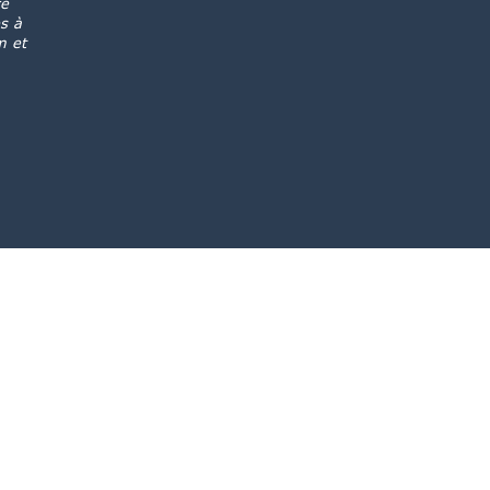
re
s à
m et