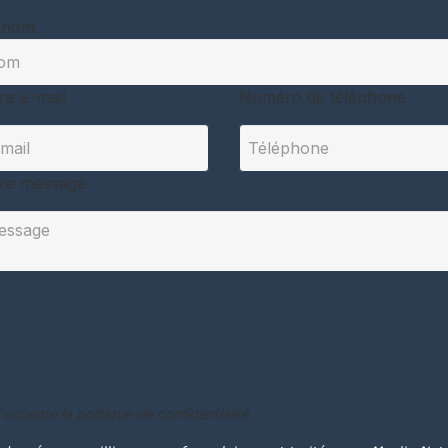
énom
re e-mail
Numéro de téléphone
re message
'accepte la politique de confidentialité