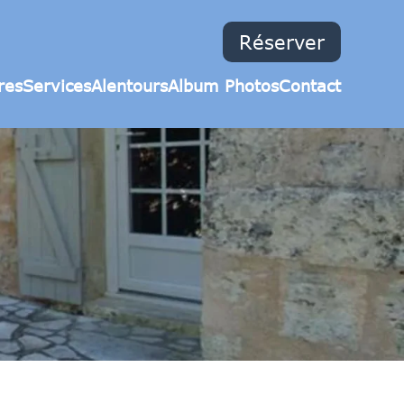
Réserver
res
Services
Alentours
Album Photos
Contact