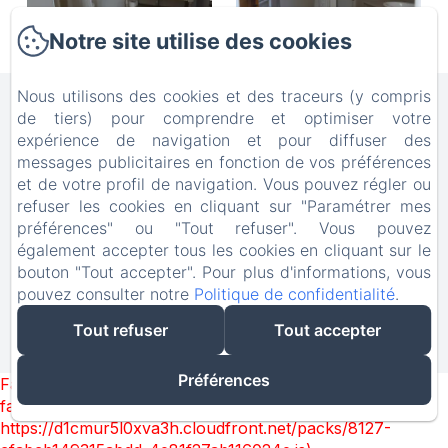
Notre site utilise des cookies
Nous utilisons des cookies et des traceurs (y compris
Moulin Notre Dame
de tiers) pour comprendre et optimiser votre
expérience de navigation et pour diffuser des
Mentions légales
messages publicitaires en fonction de vos préférences
83, Route des Moulins - (ex:2 lieu-dit
et de votre profil de navigation. Vous pouvez régler ou
l'étang d'en bas ), Saint-Genès-de-Castillon
refuser les cookies en cliquant sur "Paramétrer mes
préférences" ou "Tout refuser". Vous pouvez
, 33350, France
également accepter tous les cookies en cliquant sur le
jose@moulin-notre-dame.com
bouton "Tout accepter". Pour plus d'informations, vous
+(33) 5.40.20.73.35
pouvez consulter notre
Politique de confidentialité
.
+(33) 6.20.52.61.48
Tout refuser
Tout accepter
Créé par Amenitiz
Préférences
Failed to load BookingEngine/index: Loading chunk 8127
failed. (missing:
https://d1cmur5l0xva3h.cloudfront.net/packs/8127-